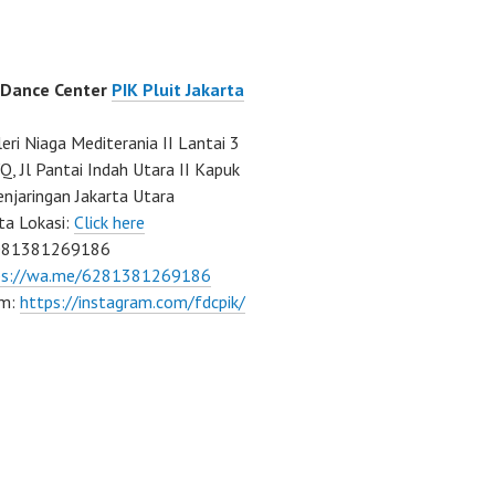
 Dance Center
PIK Pluit Jakarta
eri Niaga Mediterania II Lantai 3
Q, Jl Pantai Indah Utara II Kapuk
njaringan Jakarta Utara
ta Lokasi:
Click here
081381269186
ps://wa.me/6281381269186
am:
https://instagram.com/fdcpik/