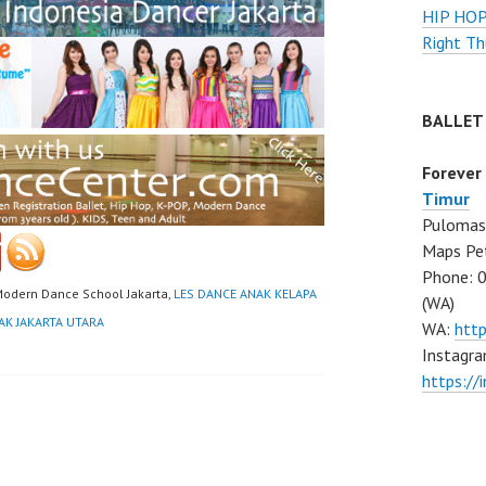
HIP HO
Right Th
BALLET
Forever
Timur
Pulomas 
Maps Pe
Phone: 
Modern Dance School Jakarta,
LES DANCE ANAK KELAPA
(WA)
AK JAKARTA UTARA
WA:
htt
Instagra
https:/