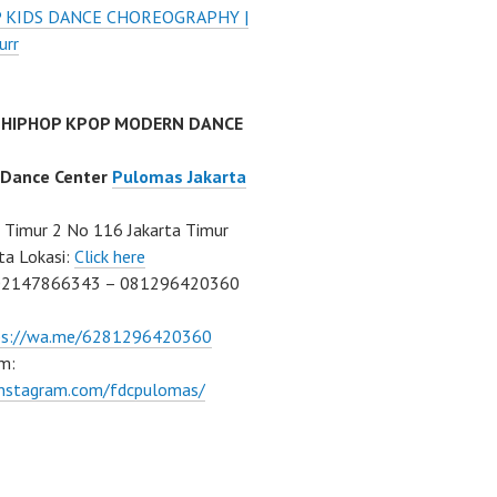
P KIDS DANCE CHOREOGRAPHY |
urr
 HIPHOP KPOP MODERN DANCE
 Dance Center
Pulomas Jakarta
Timur 2 No 116 Jakarta Timur
ta Lokasi:
Click here
02147866343 – 081296420360
ps://wa.me/6281296420360
m:
/instagram.com/fdcpulomas/