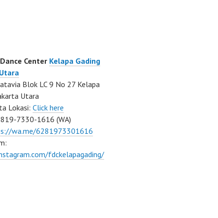
 Dance Center
Kelapa Gading
 Utara
atavia Blok LC 9 No 27 Kelapa
akarta Utara
ta Lokasi:
Click here
0819-7330-1616 (WA)
ps://wa.me/6281973301616
m:
instagram.com/fdckelapagading/