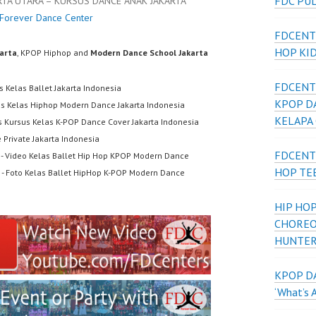
FDC PU
RTA UTARA – KURSUS DANCE ANAK JAKARTA
Forever Dance Center
FDCENT
HOP KI
karta
, KPOP Hiphop and
Modern Dance School Jakarta
FDCENT
s Kelas Ballet Jakarta Indonesia
KPOP D
us Kelas Hiphop Modern Dance Jakarta Indonesia
KELAPA
s Kursus Kelas K-POP Dance Cover Jakarta Indonesia
 Private Jakarta Indonesia
FDCENT
- Video Kelas Ballet Hip Hop KPOP Modern Dance
HOP TE
- Foto Kelas Ballet HipHop K-POP Modern Dance
HIP HOP
CHOREO
HUNTER
KPOP DA
‘What’s 