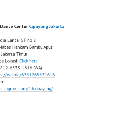
 Dance Center
Cipayung Jakarta
ja Lantai GF no 2
a Mabes Hankam Bambu Apus
 Jakarta Timur
ta Lokasi:
Click here
0812-6533-1616 (WA)
ps://wa.me/6281265331616
m:
instagram.com/fdccipayung/