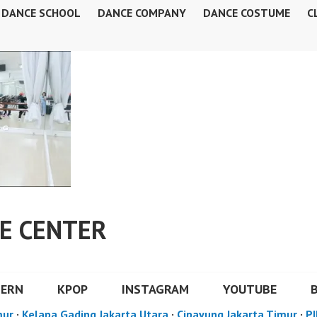
DANCE SCHOOL
DANCE COMPANY
DANCE COSTUME
C
E CENTER
DERN
KPOP
INSTAGRAM
YOUTUBE
mur
·
Kelapa Gading Jakarta Utara
·
Cipayung Jakarta Timur
·
PI