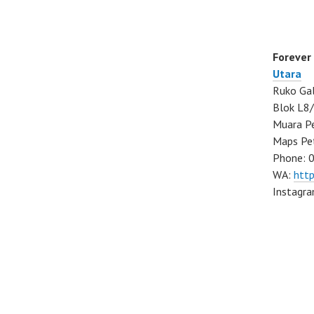
Forever
Utara
Ruko Gal
Blok L8/
Muara Pe
Maps Pe
Phone: 
WA:
htt
Instagr