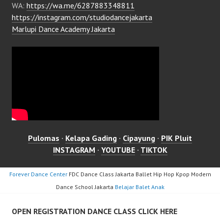
WA:
https://wa.me/6287883348811
https://instagram.com/studiodancejakarta
Marlupi Dance Academy Jakarta
Pulomas
·
Kelapa Gading
·
Cipayung
·
PIK Pluit
INSTAGRAM
·
YOUTUBE
·
TIKTOK
Forever Dance Center
FDC Dance Class Jakarta Ballet Hip Hop Kpop Modern
Dance School Jakarta
Belajar Balet Anak
OPEN REGISTRATION DANCE CLASS CLICK HERE