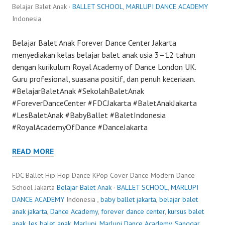
Belajar Balet Anak ·
BALLET SCHOOL
,
MARLUPI DANCE ACADEMY
Indonesia
Belajar Balet Anak Forever Dance Center Jakarta
menyediakan kelas belajar balet anak usia 3–12 tahun
dengan kurikulum Royal Academy of Dance London UK.
Guru profesional, suasana positif, dan penuh keceriaan.
#BelajarBaletAnak #SekolahBaletAnak
#ForeverDanceCenter #FDCJakarta #BaletAnakJakarta
#LesBaletAnak #BabyBallet #BaletIndonesia
#RoyalAcademyOfDance #DanceJakarta
READ MORE
FDC Ballet Hip Hop Dance KPop Cover Dance Modern Dance
School Jakarta
Belajar Balet Anak
·
BALLET SCHOOL
,
MARLUPI
DANCE ACADEMY
Indonesia ,
baby ballet jakarta
,
belajar balet
anak jakarta
,
Dance Academy
,
forever dance center
,
kursus balet
anak
,
les balet anak
,
Marlupi
,
Marlupi Dance Academy
,
Sanggar