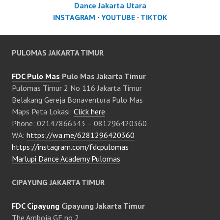
Dance Jakarta Utara
INSTAGRAM
·
YOUTUBE
·
TIKTOK
PULOMAS JAKARTA TIMUR
FDC Pulo Mas
Pulo Mas Jakarta Timur
Pulomas Timur 2 No 116 Jakarta Timur
Belakang Gereja Bonaventura Pulo Mas
Maps Peta Lokasi:
Click here
Phone: 02147866343 – 081296420360
WA:
https://wa.me/6281296420360
https://instagram.com/fdcpulomas
Marlupi Dance Academy Pulomas
CIPAYUNG JAKARTA TIMUR
FDC Cipayung
Cipayung Jakarta Timur
The Amboja GF no 2