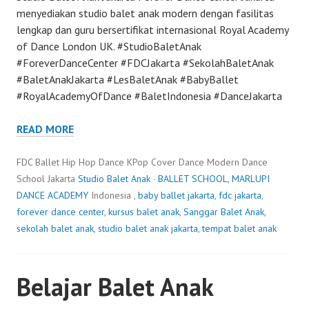
menyediakan studio balet anak modern dengan fasilitas
lengkap dan guru bersertifikat internasional Royal Academy
of Dance London UK. #StudioBaletAnak
#ForeverDanceCenter #FDCJakarta #SekolahBaletAnak
#BaletAnakJakarta #LesBaletAnak #BabyBallet
#RoyalAcademyOfDance #BaletIndonesia #DanceJakarta
READ MORE
FDC Ballet Hip Hop Dance KPop Cover Dance Modern Dance
School Jakarta
Studio Balet Anak
·
BALLET SCHOOL
,
MARLUPI
DANCE ACADEMY
Indonesia ,
baby ballet jakarta
,
fdc jakarta
,
forever dance center
,
kursus balet anak
,
Sanggar Balet Anak
,
sekolah balet anak
,
studio balet anak jakarta
,
tempat balet anak
Belajar Balet Anak