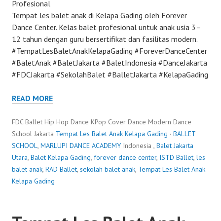
Profesional
Tempat les balet anak di Kelapa Gading oleh Forever
Dance Center. Kelas balet profesional untuk anak usia 3–
12 tahun dengan guru bersertifikat dan fasilitas modern.
#TempatLesBaletAnakKelapaGading #ForeverDanceCenter
#BaletAnak #BaletJakarta #BaletIndonesia #DanceJakarta
#FDCJakarta #SekolahBalet #BalletJakarta #KelapaGading
READ MORE
FDC Ballet Hip Hop Dance KPop Cover Dance Modern Dance
School Jakarta
Tempat Les Balet Anak Kelapa Gading
·
BALLET
SCHOOL
,
MARLUPI DANCE ACADEMY
Indonesia ,
Balet Jakarta
Utara
,
Balet Kelapa Gading
,
forever dance center
,
ISTD Ballet
,
les
balet anak
,
RAD Ballet
,
sekolah balet anak
,
Tempat Les Balet Anak
Kelapa Gading