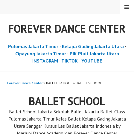
Skip
MENU
to
content
FOREVER DANCE CENTER
Pulomas Jakarta Timur
·
Kelapa Gading Jakarta Utara
·
Cipayung Jakarta Timur
·
PIK Pluit Jakarta Utara
INSTAGRAM
·
TIKTOK
·
YOUTUBE
Forever Dance Center
» BALLET SCHOOL » BALLET SCHOOL
BALLET SCHOOL
Ballet School Jakarta Sekolah Ballet Jakarta Ballet Class
Pulomas Jakarta Timur Kelas Ballet Kelapa Gading Jakarta
Utara Sanggar Kursus Les Ballet Jakarta Indonesia by
Marlupi Dance Academy dan Forever Dance Center