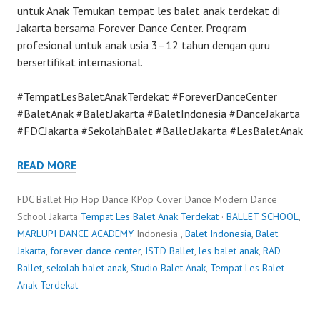
untuk Anak Temukan tempat les balet anak terdekat di
Jakarta bersama Forever Dance Center. Program
profesional untuk anak usia 3–12 tahun dengan guru
bersertifikat internasional.
#TempatLesBaletAnakTerdekat #ForeverDanceCenter
#BaletAnak #BaletJakarta #BaletIndonesia #DanceJakarta
#FDCJakarta #SekolahBalet #BalletJakarta #LesBaletAnak
READ MORE
FDC Ballet Hip Hop Dance KPop Cover Dance Modern Dance
School Jakarta
Tempat Les Balet Anak Terdekat
·
BALLET SCHOOL
,
MARLUPI DANCE ACADEMY
Indonesia ,
Balet Indonesia
,
Balet
Jakarta
,
forever dance center
,
ISTD Ballet
,
les balet anak
,
RAD
Ballet
,
sekolah balet anak
,
Studio Balet Anak
,
Tempat Les Balet
Anak Terdekat