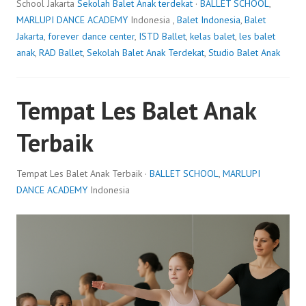
School Jakarta
Sekolah Balet Anak terdekat
·
BALLET SCHOOL
,
MARLUPI DANCE ACADEMY
Indonesia ,
Balet Indonesia
,
Balet
Jakarta
,
forever dance center
,
ISTD Ballet
,
kelas balet
,
les balet
anak
,
RAD Ballet
,
Sekolah Balet Anak Terdekat
,
Studio Balet Anak
Tempat Les Balet Anak
Terbaik
Tempat Les Balet Anak Terbaik ·
BALLET SCHOOL
,
MARLUPI
DANCE ACADEMY
Indonesia