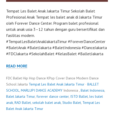
Tempat Les Balet Anak Jakarta Timur Sekolah Balet
Profesional Anak Tempat les balet anak di Jakarta Timur
oleh Forever Dance Center. Program balet profesional
untuk anak usia 3–12 tahun dengan guru bersertifikat dan
fasilitas modern.
#TempatLesBaletAnakJakartaTimur #ForeverDanceCenter
#BaletAnak #BaletJakarta #BaletIndonesia #DanceJakarta
#FDCJakarta #SekolahBalet #KelasBalet #BalletJakarta
READ MORE
FDC Ballet Hip Hop Dance KPop Cover Dance Modern Dance
School Jakarta
Tempat Les Balet Anak Jakarta Timur
·
BALLET
SCHOOL
,
MARLUPI DANCE ACADEMY
Indonesia ,
Balet Indonesia
,
Balet Jakarta Timur
,
forever dance center
,
ISTD Ballet
,
les balet
anak
,
RAD Ballet
,
sekolah balet anak
,
Studio Balet
,
Tempat Les
Balet Anak Jakarta Timur