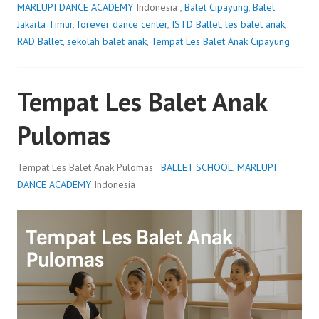
MARLUPI DANCE ACADEMY
Indonesia ,
Balet Cipayung
,
Balet
Jakarta Timur
,
forever dance center
,
ISTD Ballet
,
les balet anak
,
RAD Ballet
,
sekolah balet anak
,
Tempat Les Balet Anak Cipayung
Tempat Les Balet Anak
Pulomas
Tempat Les Balet Anak Pulomas ·
BALLET SCHOOL
,
MARLUPI
DANCE ACADEMY
Indonesia