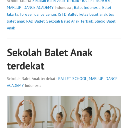
School Jakarta
Sekolah Balet Anak Terbaik
·
BALLET SCHOOL
,
MARLUPI DANCE ACADEMY
Indonesia ,
Balet Indonesia
,
Balet
Jakarta
,
forever dance center
,
ISTD Ballet
,
kelas balet anak
,
les
balet anak
,
RAD Ballet
,
Sekolah Balet Anak Terbaik
,
Studio Balet
Anak
Sekolah Balet Anak
terdekat
Sekolah Balet Anak terdekat ·
BALLET SCHOOL
,
MARLUPI DANCE
ACADEMY
Indonesia