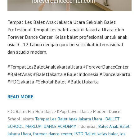
Tempat Les Balet Anak Jakarta Utara Sekolah Balet
Profesional Tempat les balet anak di Jakarta Utara oleh
Forever Dance Center. Kelas balet profesional untuk anak
usia 3–12 tahun dengan guru bersertifikat internasional
dan studio modern.
#TempatLesBaletAnakJakartaUtara #ForeverDanceCenter
#BaletAnak #BaletJakarta #BaletIndonesia #DanceJakarta
#FDCJakarta #SekolahBalet #BalletJakarta
READ MORE
FDC Ballet Hip Hop Dance KPop Cover Dance Modern Dance
School Jakarta
Tempat Les Balet Anak Jakarta Utara
·
BALLET
SCHOOL
,
MARLUPI DANCE ACADEMY
Indonesia ,
Balet Anak
,
Balet
Jakarta Utara
,
forever dance center
,
ISTD Ballet
,
kelas balet
,
les