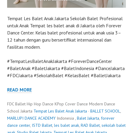
Tempat Les Balet Anak Jakarta Sekolah Balet Profesional
untuk Anak Tempat les balet anak di Jakarta oleh Forever
Dance Center. Kelas balet profesional untuk anak usia 3–
12 tahun dengan guru bersertifikat internasional dan
fasilitas modern.
#TempatLesBaletAnakJakarta #ForeverDanceCenter
#BaletAnak #BaletJakarta #BaletIndonesia #DanceJakarta
#FDCJakarta #SekolahBalet #KelasBalet #BalletJakarta
READ MORE
FDC Ballet Hip Hop Dance KPop Cover Dance Modern Dance
School Jakarta
Tempat Les Balet Anak Jakarta
·
BALLET SCHOOL
,
MARLUPI DANCE ACADEMY
Indonesia ,
Balet Jakarta
,
forever
dance center
,
ISTD Ballet
,
les balet anak
,
RAD Ballet
,
sekolah balet
anak
,
Studio Balet Jakarta
,
Tempat Les Balet Anak Jakarta