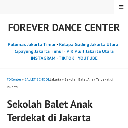
Skip
MENU
to
content
FOREVER DANCE CENTER
Pulomas Jakarta Timur
·
Kelapa Gading Jakarta Utara
·
Cipayung Jakarta Timur
·
PIK Pluit Jakarta Utara
INSTAGRAM
·
TIKTOK
·
YOUTUBE
FDCenter
»
BALLET SCHOOL
Jakarta » Sekolah Balet Anak Terdekat di
Jakarta
Sekolah Balet Anak
Terdekat di Jakarta