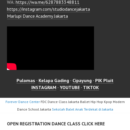
WA:
https://wa.me/6287883348811
https://instagram.com/studiodancejakarta
Marlupi Dance Academy Jakarta
Pulomas
·
Kelapa Gading
·
Cipayung
·
PIK Pluit
INSTAGRAM
·
YOUTUBE
·
TIKTOK
Forever Dance Center
FDC Dance Class Jakarta Ballet Hip Hop Kpop Modern
Dance School Jakarta
Sekolah Balet Anak Terdekat di Jakarta
OPEN REGISTRATION DANCE CLASS CLICK HERE