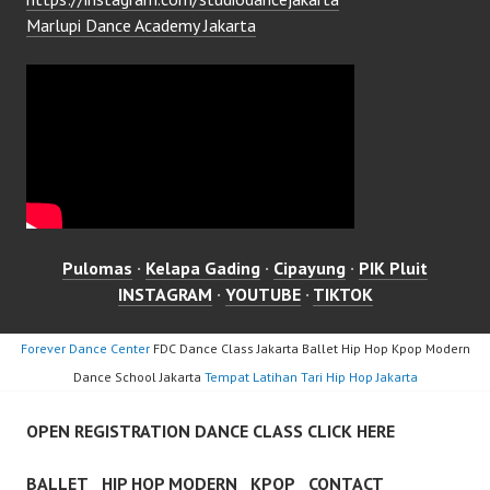
Marlupi Dance Academy Jakarta
Pulomas
·
Kelapa Gading
·
Cipayung
·
PIK Pluit
INSTAGRAM
·
YOUTUBE
·
TIKTOK
Forever Dance Center
FDC Dance Class Jakarta Ballet Hip Hop Kpop Modern
Dance School Jakarta
Tempat Latihan Tari Hip Hop Jakarta
OPEN REGISTRATION DANCE CLASS CLICK HERE
BALLET
HIP HOP MODERN
KPOP
CONTACT