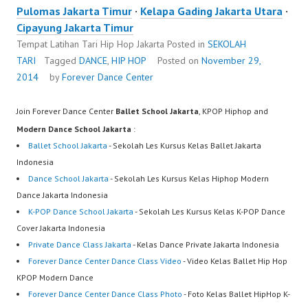
Pulomas Jakarta Timur
·
Kelapa Gading Jakarta Utara
·
Cipayung Jakarta Timur
Tempat Latihan Tari Hip Hop Jakarta
Posted in
SEKOLAH
TARI
Tagged
DANCE
,
HIP HOP
Posted on
November 29,
2014
by
Forever Dance Center
Join Forever Dance Center
Ballet School Jakarta
, KPOP Hiphop and
Modern Dance School Jakarta
:
Ballet School Jakarta
- Sekolah Les Kursus Kelas Ballet Jakarta
Indonesia
Dance School Jakarta
- Sekolah Les Kursus Kelas Hiphop Modern
Dance Jakarta Indonesia
K-POP Dance School Jakarta
- Sekolah Les Kursus Kelas K-POP Dance
Cover Jakarta Indonesia
Private Dance Class Jakarta
- Kelas Dance Private Jakarta Indonesia
Forever Dance Center Dance Class Video
- Video Kelas Ballet Hip Hop
KPOP Modern Dance
Forever Dance Center Dance Class Photo
- Foto Kelas Ballet HipHop K-