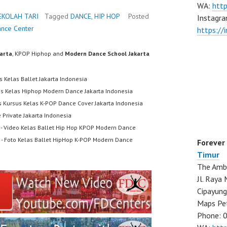
WA:
htt
EKOLAH TARI
Tagged
DANCE
,
HIP HOP
Posted
Instagra
ance Center
https://
karta
, KPOP Hiphop and
Modern Dance School Jakarta
s Kelas Ballet Jakarta Indonesia
us Kelas Hiphop Modern Dance Jakarta Indonesia
s Kursus Kelas K-POP Dance Cover Jakarta Indonesia
 Private Jakarta Indonesia
- Video Kelas Ballet Hip Hop KPOP Modern Dance
- Foto Kelas Ballet HipHop K-POP Modern Dance
Forever
Timur
The Ambo
Jl. Ray
Cipayung
Maps Pe
Phone: 