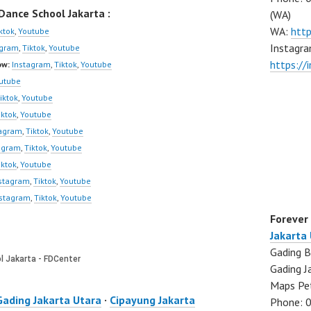
ance School Jakarta :
(WA)
WA:
htt
ktok
,
Youtube
Instagra
agram
,
Tiktok
,
Youtube
https:/
ow:
Instagram
,
Tiktok
,
Youtube
utube
iktok
,
Youtube
iktok
,
Youtube
tagram
,
Tiktok
,
Youtube
agram
,
Tiktok
,
Youtube
iktok
,
Youtube
stagram
,
Tiktok
,
Youtube
nstagram
,
Tiktok
,
Youtube
Forever
Jakarta
Gading B
Gading J
Maps Pe
Gading Jakarta Utara
·
Cipayung Jakarta
Phone: 