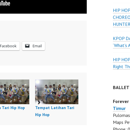
HIP HOP
CHOREO
HUNTER
KPOP DA
‘What’s 
Facebook
Email
HIP HO
Right Th
BALLET
Forever
 Tari Hip Hop
Tempat Latihan Tari
Timur
Hip Hop
Pulomas 
Maps Pe
Phone: 