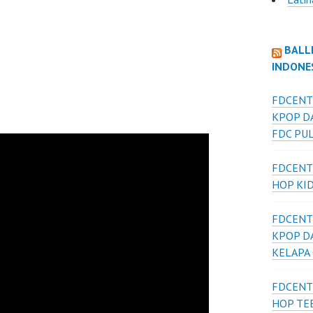
BALL
INDONE
FDCENT
KPOP D
FDC PU
FDCENT
HOP KI
FDCENT
KPOP D
KELAPA
FDCENT
HOP TE