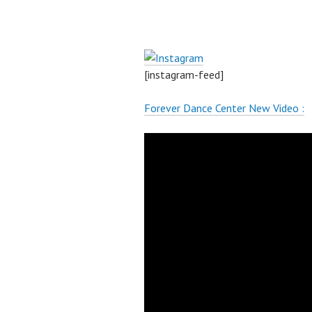
[instagram-feed]
Forever Dance Center New Video :