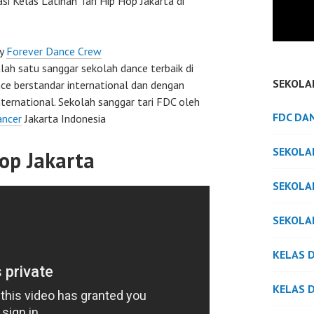
asi Kelas Latihan Tari Hip Hop Jakarta di
by
Forever Dance Crew
ah satu sanggar sekolah dance terbaik di
SEKOLA
ce berstandar international dan dengan
nternational. Sekolah sanggar tari FDC oleh
FDC DA
ancer
Jakarta Indonesia
SEKOLA
Hop Jakarta
SEKOLA
SEKOLA
KELAS 
KELAS 