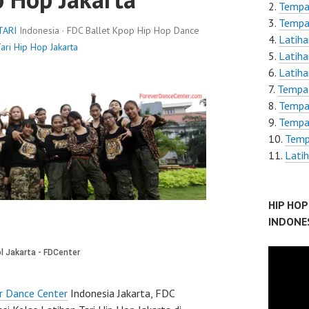
Tempat
Tempat
TARI
Indonesia · FDC Ballet Kpop Hip Hop Dance
Latiha
Tari Hip Hop Jakarta
Latiha
Latiha
Tempat
Tempat
Tempat
Tempa
Lati
HIP HO
INDONE
r Dance Center
Indonesia Jakarta, FDC