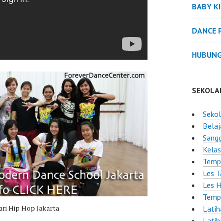
BABY K
DANCE 
HUBUNG
SEKOLA
Seko
Belaj
Sangg
Kelas
Tempa
Les T
Les H
Tempa
ari Hip Hop Jakarta
Latih
Latih