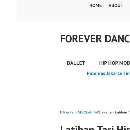
Skip
HOME
ABOUT
to
content
FOREVER DANC
BALLET
HIP HOP MO
Pulomas Jakarta Ti
FDCenter
»
SEKOLAH TARI
Jakarta » Latihan T
Latihan Tari Hi