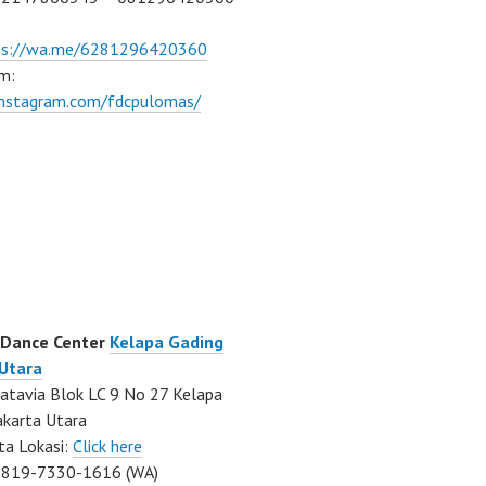
ps://wa.me/6281296420360
m:
/instagram.com/fdcpulomas/
 Dance Center
Kelapa Gading
 Utara
atavia Blok LC 9 No 27 Kelapa
akarta Utara
ta Lokasi:
Click here
0819-7330-1616 (WA)