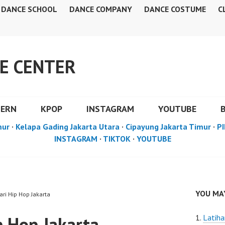
DANCE SCHOOL
DANCE COMPANY
DANCE COSTUME
C
E CENTER
DERN
KPOP
INSTAGRAM
YOUTUBE
mur
·
Kelapa Gading Jakarta Utara
·
Cipayung Jakarta Timur
·
PI
INSTAGRAM
·
TIKTOK
·
YOUTUBE
YOU MAY
ari Hip Hop Jakarta
p Hop Jakarta
Latiha