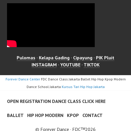
Pulomas
·
Kelapa Gading
·
Cipayung
·
PIK Pluit
INSTAGRAM
·
YOUTUBE
·
TIKTOK
Forever Dance Center
FDC Dance Class Jakarta Ballet Hip Hop Kpop Modern
Dance School Jakarta
Kursus Tari Hip Hop Jakarta
OPEN REGISTRATION DANCE CLASS CLICK HERE
BALLET
HIP HOP MODERN
KPOP
CONTACT
© Forever Dance · FDCᵀᴹ2026