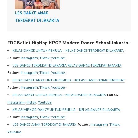
Official Video Dance
Indonesia by Aksomoz
LES DANCE ANAK
Forever Dance Crew
TERDEKAT DI JAKARTA
Instagram:
https://www.instagram.c
om/fdcenter Tiktok:
FDC Ballet HipHop KPOP Modern Dance School Jakarta :
https://www.tiktok.com/
KELAS DANCE UNTUK PEMULA – KELAS DANCE TERDEKAT DI JAKARTA
@fdcenter Youtube:
Follow:
Instagram
,
Tiktok
,
Youtube
https://www.youtube.co
LES DANCE TERDEKAT DI JAKARTA KELAS DANCE TERDEKAT JAKARTA
m/FDCenter?
Follow:
Instagram
,
Tiktok
,
Youtube
sub_confirmation=1
KELAS DANCE ANAK UNTUK PEMULA – KELAS DANCE ANAK TERDEKAT
Website:
Follow:
Instagram
,
Tiktok
,
Youtube
https://ForeverDanceCe
KELAS DANCE UNTUK PEMULA – KELAS DANCE DI JAKARTA
Follow:
nter.com/ Forever
Instagram
,
Tiktok
,
Youtube
Dance Center Ballet
KELAS HIPHOP DANCE UNTUK PEMULA – KELAS DANCE DI JAKARTA
Hiphop Kpop…
Follow:
Instagram
,
Tiktok
,
Youtube
LES DANCE ANAK TERDEKAT DI JAKARTA
Follow:
Instagram
,
Tiktok
,
Youtube