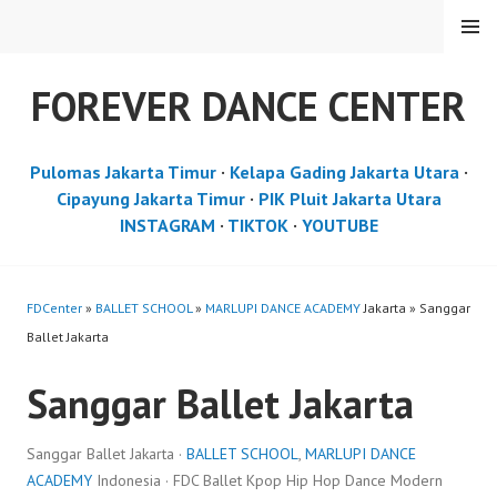
Skip
MENU
to
content
FOREVER DANCE CENTER
Pulomas Jakarta Timur
·
Kelapa Gading Jakarta Utara
·
Cipayung Jakarta Timur
·
PIK Pluit Jakarta Utara
INSTAGRAM
·
TIKTOK
·
YOUTUBE
FDCenter
»
BALLET SCHOOL
»
MARLUPI DANCE ACADEMY
Jakarta » Sanggar
Ballet Jakarta
Sanggar Ballet Jakarta
Sanggar Ballet Jakarta ·
BALLET SCHOOL
,
MARLUPI DANCE
ACADEMY
Indonesia · FDC Ballet Kpop Hip Hop Dance Modern