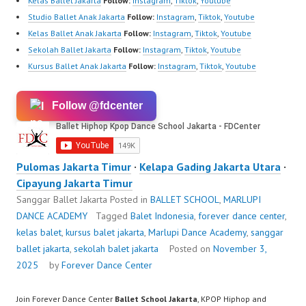
Kelas Ballet Jakarta
Follow:
Instagram
,
Tiktok
,
Youtube
Studio Ballet Anak Jakarta
Follow:
Instagram
,
Tiktok
,
Youtube
Kelas Ballet Anak Jakarta
Follow:
Instagram
,
Tiktok
,
Youtube
Sekolah Ballet Jakarta
Follow:
Instagram
,
Tiktok
,
Youtube
Kursus Ballet Anak Jakarta
Follow:
Instagram
,
Tiktok
,
Youtube
Follow @fdcenter
Pulomas Jakarta Timur
·
Kelapa Gading Jakarta Utara
·
Cipayung Jakarta Timur
Sanggar Ballet Jakarta
Posted in
BALLET SCHOOL
,
MARLUPI
DANCE ACADEMY
Tagged
Balet Indonesia
,
forever dance center
,
kelas balet
,
kursus balet jakarta
,
Marlupi Dance Academy
,
sanggar
ballet jakarta
,
sekolah balet jakarta
Posted on
November 3,
2025
by
Forever Dance Center
Join Forever Dance Center
Ballet School Jakarta
, KPOP Hiphop and