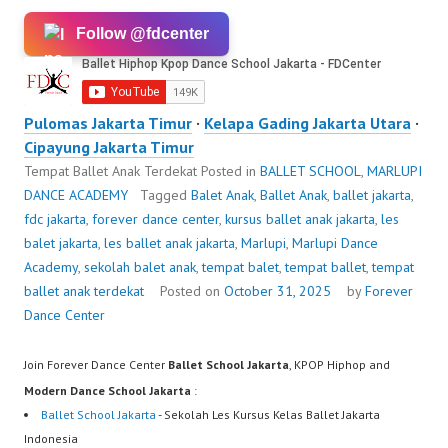
Follow @fdcenter
Pulomas Jakarta Timur
·
Kelapa Gading Jakarta Utara
·
Cipayung Jakarta Timur
Tempat Ballet Anak Terdekat
Posted in
BALLET SCHOOL
,
MARLUPI
DANCE ACADEMY
Tagged
Balet Anak
,
Ballet Anak
,
ballet jakarta
,
fdc jakarta
,
forever dance center
,
kursus ballet anak jakarta
,
les
balet jakarta
,
les ballet anak jakarta
,
Marlupi
,
Marlupi Dance
Academy
,
sekolah balet anak
,
tempat balet
,
tempat ballet
,
tempat
ballet anak terdekat
Posted on
October 31, 2025
by
Forever
Dance Center
Join Forever Dance Center
Ballet School Jakarta
, KPOP Hiphop and
Modern Dance School Jakarta
:
Ballet School Jakarta
- Sekolah Les Kursus Kelas Ballet Jakarta
Indonesia