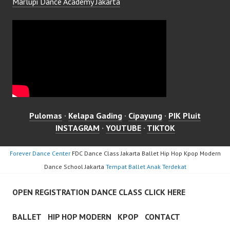
Marlupi Dance Academy Jakarta
Pulomas
·
Kelapa Gading
·
Cipayung
·
PIK Pluit
INSTAGRAM
·
YOUTUBE
·
TIKTOK
Forever Dance Center
FDC Dance Class Jakarta Ballet Hip Hop Kpop Modern
Dance School Jakarta
Tempat Ballet Anak Terdekat
OPEN REGISTRATION DANCE CLASS CLICK HERE
BALLET
HIP HOP MODERN
KPOP
CONTACT