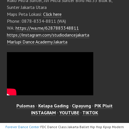
Ruko Mitra Sunter, Jln Mitra Sunter Blvd No.33 Blok B,
Sunter Jakarta Utara
Maps Peta Lokasi:
Click here
Phone: 0878-8334-8811 (WA)
WA:
https://wa.me/6287883348811
https://instagram.com/studiodancejakarta
Marlupi Dance Academy Jakarta
Pulomas
·
Kelapa Gading
·
Cipayung
·
PIK Pluit
INSTAGRAM
·
YOUTUBE
·
TIKTOK
Forever Dance Center
FDC Dance Class Jakarta Ballet Hip Hop Kpop Modern