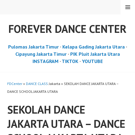
Skip
MENU
to
content
FOREVER DANCE CENTER
Pulomas Jakarta Timur
·
Kelapa Gading Jakarta Utara
·
Cipayung Jakarta Timur
·
PIK Pluit Jakarta Utara
INSTAGRAM
·
TIKTOK
·
YOUTUBE
FDCenter
»
DANCE CLASS
Jakarta » SEKOLAH DANCE JAKARTA UTARA –
DANCE SCHOOL JAKARTA UTARA
SEKOLAH DANCE
JAKARTA UTARA – DANCE