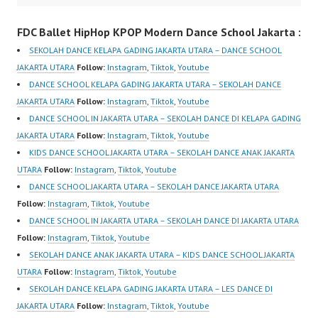
Jakarta Kursus Dance di
om/fdcenter Tiktok:
FDC Ballet HipHop KPOP Modern Dance School Jakarta :
Jakarta Sanggar Dance
https://www.tiktok.com/
di Jakarta Kelas Dance
@fdcenter…
SEKOLAH DANCE KELAPA GADING JAKARTA UTARA – DANCE SCHOOL
untuk Pemula Jakarta
JAKARTA UTARA
Follow:
Instagram
,
Tiktok
,
Youtube
Kelas Dance di Jakarta
DANCE SCHOOL KELAPA GADING JAKARTA UTARA – SEKOLAH DANCE
Dance School Dance
JAKARTA UTARA
Follow:
Instagram
,
Tiktok
,
Youtube
Choreography School
DANCE SCHOOL IN JAKARTA UTARA – SEKOLAH DANCE DI KELAPA GADING
Dance Video
JAKARTA UTARA
Follow:
Instagram
,
Tiktok
,
Youtube
Choreography Dance…
KIDS DANCE SCHOOL JAKARTA UTARA – SEKOLAH DANCE ANAK JAKARTA
UTARA
Follow:
Instagram
,
Tiktok
,
Youtube
DANCE SCHOOL JAKARTA UTARA – SEKOLAH DANCE JAKARTA UTARA
Follow:
Instagram
,
Tiktok
,
Youtube
DANCE SCHOOL IN JAKARTA UTARA – SEKOLAH DANCE DI JAKARTA UTARA
Follow:
Instagram
,
Tiktok
,
Youtube
SEKOLAH DANCE ANAK JAKARTA UTARA – KIDS DANCE SCHOOL JAKARTA
UTARA
Follow:
Instagram
,
Tiktok
,
Youtube
SEKOLAH DANCE KELAPA GADING JAKARTA UTARA – LES DANCE DI
JAKARTA UTARA
Follow:
Instagram
,
Tiktok
,
Youtube