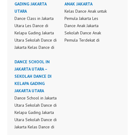
GADING JAKARTA
ANAK JAKARTA
UTARA
Kelas Dance Anak untuk
Dance Class in Jakarta
Pemula Jakarta Les
Utara Les Dance di
Dance Anak Jakarta
Kelapa Gading Jakarta
Sekolah Dance Anak
Utara Sekolah Dance di
Pemula Terdekat di
Jakarta Kelas Dance di
Jakarta Belajar Dance
Jakarta Les Dance di
Anak untuk Pemula
Jakarta Kursus Dance di
DANCE SCHOOL IN
Kelas Dance Anak di
Jakarta Sanggar Dance
JAKARTA UTARA –
Jakarta Kids Dance
di Jakarta Kelas Dance
SEKOLAH DANCE DI
Choreography Kids
untuk Pemula Belajar
KELAPA GADING
Dance Video Dance
Dance untuk Pemula
JAKARTA UTARA
Choreography Video
Dance Class Jakarta
Dance School in Jakarta
Kids Dance Indonesia
School Dance
Utara Sekolah Dance di
Kids Dance
Choreography School
Kelapa Gading Jakarta
Choreography by
Dance Video Dance…
Utara Sekolah Dance di
Forever Dance Crew
Jakarta Kelas Dance di
Instagram:
Jakarta Les Dance di
https://www.instagram.c