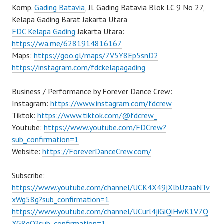
Komp.
Gading Batavia
, Jl. Gading Batavia Blok LC 9 No 27,
Kelapa Gading Barat Jakarta Utara
FDC Kelapa Gading
Jakarta Utara:
https://wa.me/6281914816167
Maps:
https://goo.gl/maps/7V5Y8Ep5snD2
https://instagram.com/fdckelapagading
Business / Performance by Forever Dance Crew:
Instagram:
https://www.instagram.com/fdcrew
Tiktok:
https://www.tiktok.com/@fdcrew_
Youtube:
https://www.youtube.com/FDCrew?
sub_confirmation=1
Website:
https://ForeverDanceCrew.com/
Subscribe:
https://www.youtube.com/channel/UCK4X49jXlbUzaaNTv
xWg58g?sub_confirmation=1
https://www.youtube.com/channel/UCurl4jiGiQiHwK1V7Q
XG8qQ?sub_confirmation=1