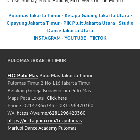
Close: Sunday, Public Holiday, Fifth Week of the Month
Pulomas Jakarta Timur
·
Kelapa Gading Jakarta Utara
·
Cipayung Jakarta Timur
·
PIK Pluit Jakarta Utara
·
Studio
Dance Jakarta Utara
INSTAGRAM
·
YOUTUBE
·
TIKTOK
PULOMAS JAKARTA TIMUR
FDC Pulo Mas
Pulo Mas Jakarta Timur
Pulomas Timur 2 No 116 Jakarta Timur
Belakang Gereja Bonaventura Pulo Mas
Maps Peta Lokasi:
Click here
Phone: 02147866343 – 081296420360
WA:
https://wa.me/6281296420360
https://instagram.com/fdcpulomas
Marlupi Dance Academy Pulomas