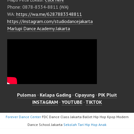
Phone: 0878-8334-8811 (WA)
WA:
https://wa.me/6287883348811
https://instagram.com/studiodancejakarta
Marlupi Dance Academy Jakarta
Pulomas
·
Kelapa Gading
·
Cipayung
·
PIK Pluit
INSTAGRAM
·
YOUTUBE
·
TIKTOK
Forever Dance Center
FDC Dance Class Jakarta Ballet Hip Hop Kpop Modern
Dance School Jakarta
Sekolah Tari Hip Hop Anak