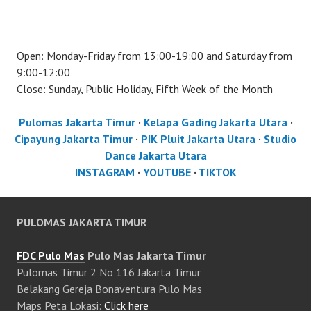
Open: Monday-Friday from 13:00-19:00 and Saturday from
9:00-12:00
Close: Sunday, Public Holiday, Fifth Week of the Month
Pulomas Jakarta Timur
·
Kelapa Gading Jakarta Utara
·
Cipayung Jakarta Timur
·
PIK Pluit Jakarta Utara
·
Studio
Dance Jakarta Utara
INSTAGRAM
·
YOUTUBE
·
TIKTOK
PULOMAS JAKARTA TIMUR
FDC Pulo Mas
Pulo Mas Jakarta Timur
Pulomas Timur 2 No 116 Jakarta Timur
Belakang Gereja Bonaventura Pulo Mas
Maps Peta Lokasi:
Click here