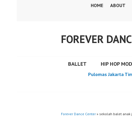
Skip
HOME
ABOUT
to
content
FOREVER DANC
BALLET
HIP HOP MO
Pulomas Jakarta Ti
Forever Dance Center
» sekolah balet anak j