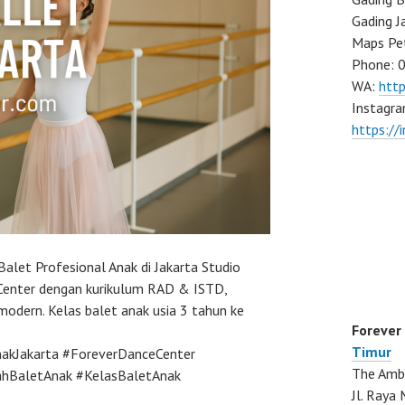
Gading J
Maps Pe
Phone: 
WA:
htt
Instagra
https://
Balet Profesional Anak di Jakarta Studio
 Center dengan kurikulum RAD & ISTD,
s modern. Kelas balet anak usia 3 tahun ke
Forever
Timur
nakJakarta #ForeverDanceCenter
The Ambo
ahBaletAnak #KelasBaletAnak
Jl. Ray