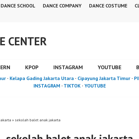
DANCE SCHOOL
DANCE COMPANY
DANCE COSTUME
C
E CENTER
DERN
KPOP
INSTAGRAM
YOUTUBE
mur
·
Kelapa Gading Jakarta Utara
·
Cipayung Jakarta Timur
·
PI
INSTAGRAM
·
TIKTOK
·
YOUTUBE
akarta » sekolah balet anak jakarta
sekolah balet anak jakarta