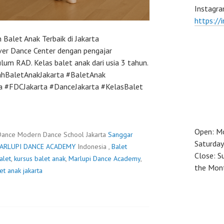
Instagra
https://
 Balet Anak Terbaik di Jakarta
ever Dance Center dengan pengajar
kulum RAD. Kelas balet anak dari usia 3 tahun.
ahBaletAnakJakarta #BaletAnak
a #FDCJakarta #DanceJakarta #KelasBalet
Open: M
Dance Modern Dance School Jakarta
Sanggar
Saturday
ARLUPI DANCE ACADEMY
Indonesia ,
Balet
Close: S
alet
,
kursus balet anak
,
Marlupi Dance Academy
,
the Mon
et anak jakarta