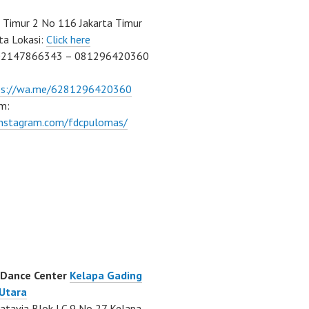
Timur 2 No 116 Jakarta Timur
ta Lokasi:
Click here
02147866343 – 081296420360
ps://wa.me/6281296420360
m:
/instagram.com/fdcpulomas/
 Dance Center
Kelapa Gading
 Utara
atavia Blok LC 9 No 27 Kelapa