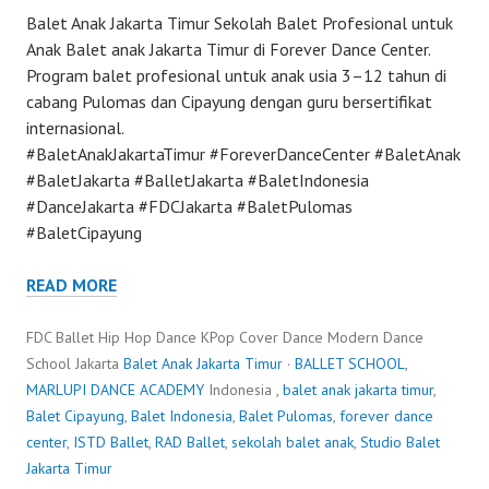
Balet Anak Jakarta Timur Sekolah Balet Profesional untuk
Anak Balet anak Jakarta Timur di Forever Dance Center.
Program balet profesional untuk anak usia 3–12 tahun di
cabang Pulomas dan Cipayung dengan guru bersertifikat
internasional.
#BaletAnakJakartaTimur #ForeverDanceCenter #BaletAnak
#BaletJakarta #BalletJakarta #BaletIndonesia
#DanceJakarta #FDCJakarta #BaletPulomas
#BaletCipayung
READ MORE
FDC Ballet Hip Hop Dance KPop Cover Dance Modern Dance
School Jakarta
Balet Anak Jakarta Timur
·
BALLET SCHOOL
,
MARLUPI DANCE ACADEMY
Indonesia ,
balet anak jakarta timur
,
Balet Cipayung
,
Balet Indonesia
,
Balet Pulomas
,
forever dance
center
,
ISTD Ballet
,
RAD Ballet
,
sekolah balet anak
,
Studio Balet
Jakarta Timur