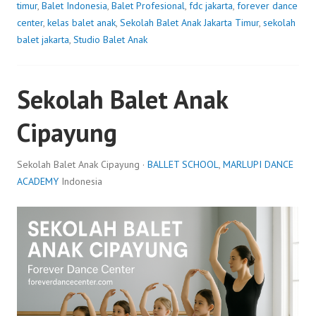
timur
,
Balet Indonesia
,
Balet Profesional
,
fdc jakarta
,
forever dance
center
,
kelas balet anak
,
Sekolah Balet Anak Jakarta Timur
,
sekolah
balet jakarta
,
Studio Balet Anak
Sekolah Balet Anak
Cipayung
Sekolah Balet Anak Cipayung ·
BALLET SCHOOL
,
MARLUPI DANCE
ACADEMY
Indonesia