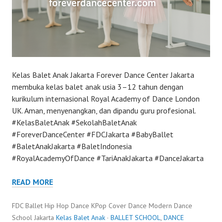
Kelas Balet Anak Jakarta Forever Dance Center Jakarta
membuka kelas balet anak usia 3–12 tahun dengan
kurikulum internasional Royal Academy of Dance London
UK. Aman, menyenangkan, dan dipandu guru profesional.
#KelasBaletAnak #SekolahBaletAnak
#ForeverDanceCenter #FDCJakarta #BabyBallet
#BaletAnakJakarta #BaletIndonesia
#RoyalAcademyOfDance #TariAnakJakarta #DanceJakarta
READ MORE
FDC Ballet Hip Hop Dance KPop Cover Dance Modern Dance
School Jakarta
Kelas Balet Anak
·
BALLET SCHOOL
,
DANCE