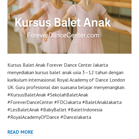
Kursus Balet Anak Forever Dance Center Jakarta
menyediakan kursus balet anak usia 3–12 tahun dengan
kurikulum internasional Royal Academy of Dance London
UK. Guru profesional dan suasana belajar menyenangkan.
#KursusBaletAnak #SekolahBaletAnak
#ForeverDanceCenter #FDCJakarta #BaletAnakJakarta
#LesBaletAnak #BabyBallet #BaletIndonesia
#RoyalAcademyOfDance #DanceJakarta
READ MORE