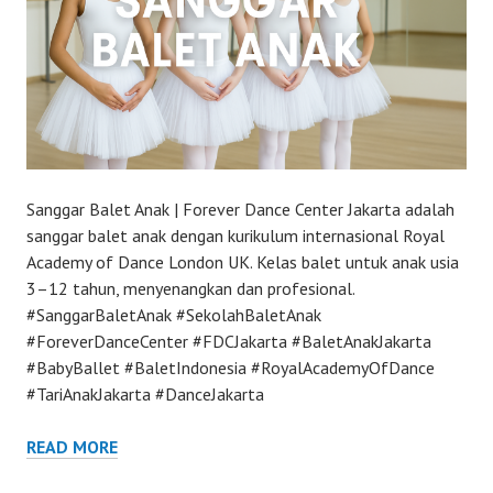
Sanggar Balet Anak | Forever Dance Center Jakarta adalah
sanggar balet anak dengan kurikulum internasional Royal
Academy of Dance London UK. Kelas balet untuk anak usia
3–12 tahun, menyenangkan dan profesional.
#SanggarBaletAnak #SekolahBaletAnak
#ForeverDanceCenter #FDCJakarta #BaletAnakJakarta
#BabyBallet #BaletIndonesia #RoyalAcademyOfDance
#TariAnakJakarta #DanceJakarta
READ MORE