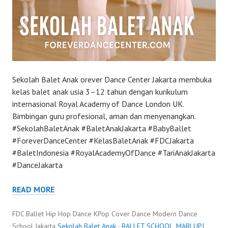
Sekolah Balet Anak orever Dance Center Jakarta membuka
kelas balet anak usia 3–12 tahun dengan kurikulum
internasional Royal Academy of Dance London UK.
Bimbingan guru profesional, aman dan menyenangkan.
#SekolahBaletAnak #BaletAnakJakarta #BabyBallet
#ForeverDanceCenter #KelasBaletAnak #FDCJakarta
#BaletIndonesia #RoyalAcademyOfDance #TariAnakJakarta
#DanceJakarta
READ MORE
FDC Ballet Hip Hop Dance KPop Cover Dance Modern Dance
School Jakarta
Sekolah Balet Anak
·
BALLET SCHOOL
,
MARLUPI