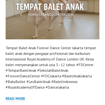
Tempat Balet Anak Forever Dance Center Jakarta tempat
balet anak dengan pengajar profesional dan kurikulum
internasional Royal Academy of Dance London UK. Kelas
balet menyenangkan untuk usia 3–12 tahun. #FDCenter
#TempatBaletAnak #SekolahBaletAnak
#ForeverDanceCenter #FDCJakarta #BaletAnakJakarta
#BabyBallet #LesBaletAnak #BaletIndonesia
#RoyalAcademyOfDance #DanceJakarta
READ MORE