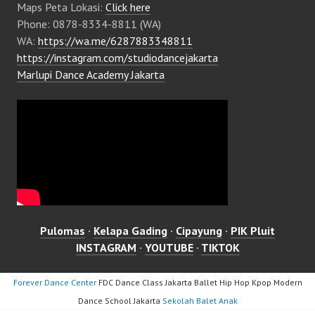
Maps Peta Lokasi:
Click here
Phone: 0878-8334-8811 (WA)
WA:
https://wa.me/6287883348811
https://instagram.com/studiodancejakarta
Marlupi Dance Academy Jakarta
Pulomas
·
Kelapa Gading
·
Cipayung
·
PIK Pluit
INSTAGRAM
·
YOUTUBE
·
TIKTOK
Forever Dance Center
FDC Dance Class Jakarta Ballet Hip Hop Kpop Modern
Dance School Jakarta
Sekolah Balet Anak