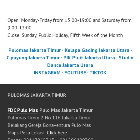
Open: Monday-Friday from 13:00-19:00 and Saturday from
9:00-12:00
Close: Sunday, Public Holiday, Fifth Week of the Month
Pulomas Jakarta Timur
·
Kelapa Gading Jakarta Utara
·
Cipayung Jakarta Timur
·
PIK Pluit Jakarta Utara
·
Studio
Dance Jakarta Utara
INSTAGRAM
·
YOUTUBE
·
TIKTOK
PULOMAS JAKARTA TIMUR
FDC Pulo Mas
Pulo Mas Jakarta Timur
Pulomas Timur 2 No 116 Jakarta Timur
Belakang Gereja Bonaventura Pulo Mas
Maps Peta Lokasi:
Click here