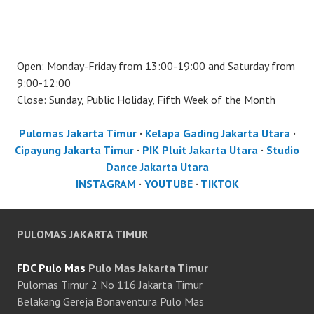
Open: Monday-Friday from 13:00-19:00 and Saturday from
9:00-12:00
Close: Sunday, Public Holiday, Fifth Week of the Month
Pulomas Jakarta Timur
·
Kelapa Gading Jakarta Utara
·
Cipayung Jakarta Timur
·
PIK Pluit Jakarta Utara
·
Studio
Dance Jakarta Utara
INSTAGRAM
·
YOUTUBE
·
TIKTOK
PULOMAS JAKARTA TIMUR
FDC Pulo Mas
Pulo Mas Jakarta Timur
Pulomas Timur 2 No 116 Jakarta Timur
Belakang Gereja Bonaventura Pulo Mas