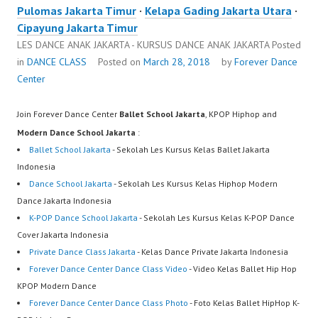
Pulomas Jakarta Timur
·
Kelapa Gading Jakarta Utara
·
Cipayung Jakarta Timur
LES DANCE ANAK JAKARTA - KURSUS DANCE ANAK JAKARTA
Posted
in
DANCE CLASS
Posted on
March 28, 2018
by
Forever Dance
Center
Join Forever Dance Center
Ballet School Jakarta
, KPOP Hiphop and
Modern Dance School Jakarta
:
Ballet School Jakarta
- Sekolah Les Kursus Kelas Ballet Jakarta
Indonesia
Dance School Jakarta
- Sekolah Les Kursus Kelas Hiphop Modern
Dance Jakarta Indonesia
K-POP Dance School Jakarta
- Sekolah Les Kursus Kelas K-POP Dance
Cover Jakarta Indonesia
Private Dance Class Jakarta
- Kelas Dance Private Jakarta Indonesia
Forever Dance Center Dance Class Video
- Video Kelas Ballet Hip Hop
KPOP Modern Dance
Forever Dance Center Dance Class Photo
- Foto Kelas Ballet HipHop K-