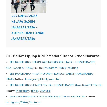
Dance Anak di Jakarta
Kids Dance Class Jakarta
Kids Dance School
LES DANCE ANAK
Jakarta Kelas Dance
KELAPA GADING
Anak Jakarta Sekolah
JAKARTA UTARA –
Dance Anak Jakarta DMX
KURSUS DANCE ANAK
Party Up (Up In Here)…
JAKARTA UTARA
FDC Ballet HipHop KPOP Modern Dance School Jakarta :
LES DANCE ANAK KELAPA GADING JAKARTA UTARA – KURSUS DANCE
ANAK JAKARTA UTARA
Follow:
Instagram
,
Tiktok
,
Youtube
LES DANCE ANAK JAKARTA UTARA – KURSUS DANCE ANAK JAKARTA
UTARA
Follow:
Instagram
,
Tiktok
,
Youtube
LES DANCE ANAK JAKARTA TIMUR – KURSUS DANCE ANAK JAKARTA TIMUR
Follow:
Instagram
,
Tiktok
,
Youtube
LAGU ANAK-ANAK INDONESIA KIDS DANCE ANAK INDONESIA
Follow:
Instagram
,
Tiktok
,
Youtube