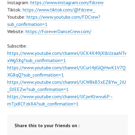
Instagram:
https://www.instagram.com/fdcrew
Tiktok:
https://www.tiktok.com/@fdcrew_
Youtube:
https://www.youtube.com/FDCrew?
sub_confirmation=1
Website:
https://ForeverDanceCrew.com/
Subscribe:
https://www.youtube.com/channel/UCK4X49jXlbUzaaNTv
xWg58g?sub_confirmation=1
https://www.youtube.com/channel/UCurl4jiGiQiHwK1V7Q
XG8qQ?sub_confirmation=1
https://www.youtube.com/channel/UCW8kB3xEZ8Yw_2iU
_DJEEZw?sub_confirmation=1
https://www.youtube.com/channel/UCjwKtwvu6P–
mTjx8CFzkXA?sub_confirmation=1
Share this to your friends on :