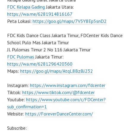
FDC Kelapa Gading
Jakarta Utara:
https://wa.me/6281914816167
Peta Lokasi:
https://goo.gl/maps/7V5Y8Ep5snD2
FDC Kids Dance Class Jakarta Timur, FDCenter Kids Dance
School Pulo Mas Jakarta Timur
Jl. Pulomas Timur 2 No 116 Jakarta Timur
FDC Pulomas
Jakarta Timur:
https://wa.me/6281296420360
Maps:
https://goo.gl/maps/AtqL8BzBJ232
Instagram:
https://www.instagram.com/fdcenter
Tiktok:
https://www.tiktok.com/@fdcenter
Youtube:
https://www.youtube.com/c/FDCenter?
sub_confirmation=1
Website:
https://ForeverDanceCenter.com/
Subscribe: