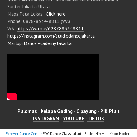
Sunter Jakarta Utara
Maps Peta Lokasi:
Click here
Phone: 0878-8334-8811 (WA)
WA:
https://wa.me/6287883348811
https://instagram.com/studiodancejakarta
Marlupi Dance Academy Jakarta
Pulomas
·
Kelapa Gading
·
Cipayung
·
PIK Pluit
INSTAGRAM
·
YOUTUBE
·
TIKTOK
Forever Dance Center
FDC Dance Class Jakarta Ballet Hip Hop Kpop Modern