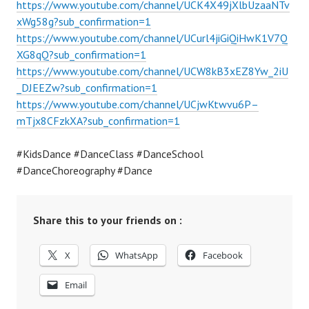
https://www.youtube.com/channel/UCK4X49jXlbUzaaNTv
xWg58g?sub_confirmation=1
https://www.youtube.com/channel/UCurl4jiGiQiHwK1V7Q
XG8qQ?sub_confirmation=1
https://www.youtube.com/channel/UCW8kB3xEZ8Yw_2iU
_DJEEZw?sub_confirmation=1
https://www.youtube.com/channel/UCjwKtwvu6P–
mTjx8CFzkXA?sub_confirmation=1
#KidsDance #DanceClass #DanceSchool
#DanceChoreography #Dance
Share this to your friends on :
X
WhatsApp
Facebook
Email