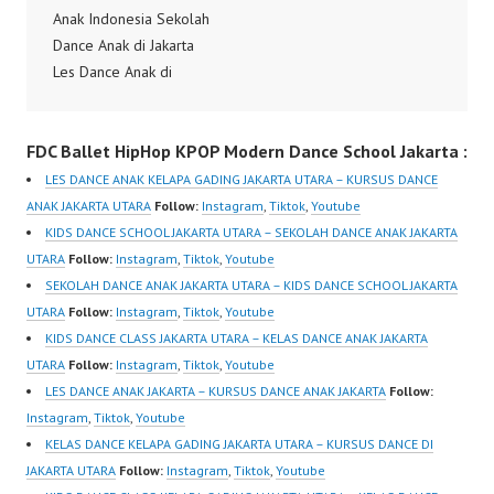
Anak Indonesia Sekolah
Dance Anak di Jakarta
Les Dance Anak di
Jakarta Kursus Dance
Anak di Jakarta Kelas
FDC Ballet HipHop KPOP Modern Dance School Jakarta :
Dance Anak di Jakarta
Kids Dance Class Jakarta
LES DANCE ANAK KELAPA GADING JAKARTA UTARA – KURSUS DANCE
Kids Dance School
ANAK JAKARTA UTARA
Follow:
Instagram
,
Tiktok
,
Youtube
Jakarta Kelas Dance
KIDS DANCE SCHOOL JAKARTA UTARA – SEKOLAH DANCE ANAK JAKARTA
Anak Jakarta Sekolah
UTARA
Follow:
Instagram
,
Tiktok
,
Youtube
Dance Anak Jakarta DMX
SEKOLAH DANCE ANAK JAKARTA UTARA – KIDS DANCE SCHOOL JAKARTA
Party Up (Up In Here)…
UTARA
Follow:
Instagram
,
Tiktok
,
Youtube
KIDS DANCE CLASS JAKARTA UTARA – KELAS DANCE ANAK JAKARTA
UTARA
Follow:
Instagram
,
Tiktok
,
Youtube
LES DANCE ANAK JAKARTA – KURSUS DANCE ANAK JAKARTA
Follow:
Instagram
,
Tiktok
,
Youtube
KELAS DANCE KELAPA GADING JAKARTA UTARA – KURSUS DANCE DI
JAKARTA UTARA
Follow:
Instagram
,
Tiktok
,
Youtube