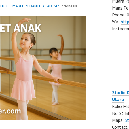
Muara Pe
CHOOL
,
MARLUPI DANCE ACADEMY
Indonesia
Maps Pe
Phone: 
WA:
htt
Instagr
Studio 
Utara
Ruko Mit
No.33 Bl
Maps:
St
Contact