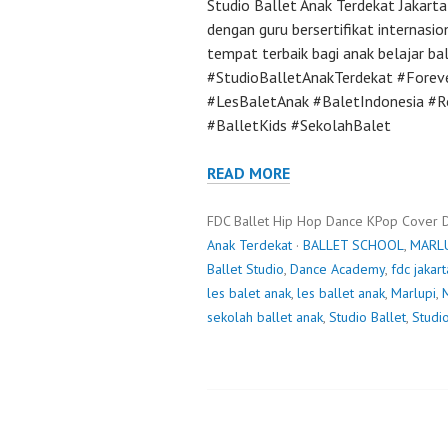
Studio Ballet Anak Terdekat Jakarta
dengan guru bersertifikat internas
tempat terbaik bagi anak belajar b
#StudioBalletAnakTerdekat #Forev
#LesBaletAnak #BaletIndonesia #
#BalletKids #SekolahBalet
READ MORE
FDC Ballet Hip Hop Dance KPop Cover 
Anak Terdekat
·
BALLET SCHOOL
,
MARL
Ballet Studio
,
Dance Academy
,
fdc jakart
les balet anak
,
les ballet anak
,
Marlupi
,
sekolah ballet anak
,
Studio Ballet
,
Studi