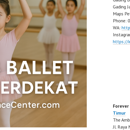
Gading J
Maps Pe
Phone: 
WA:
htt
Instagra
https://
Forever
Timur
The Ambo
Jl. Ray