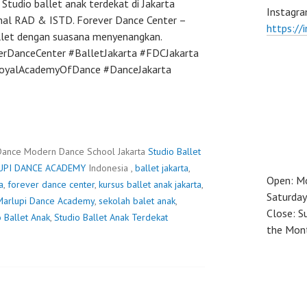
 Studio ballet anak terdekat di Jakarta
Instagra
ional RAD & ISTD. Forever Dance Center –
https://
allet dengan suasana menyenangkan.
erDanceCenter #BalletJakarta #FDCJakarta
RoyalAcademyOfDance #DanceJakarta
Dance Modern Dance School Jakarta
Studio Ballet
UPI DANCE ACADEMY
Indonesia ,
ballet jakarta
,
Open: M
a
,
forever dance center
,
kursus ballet anak jakarta
,
Saturday
Marlupi Dance Academy
,
sekolah balet anak
,
Close: S
o Ballet Anak
,
Studio Ballet Anak Terdekat
the Mon