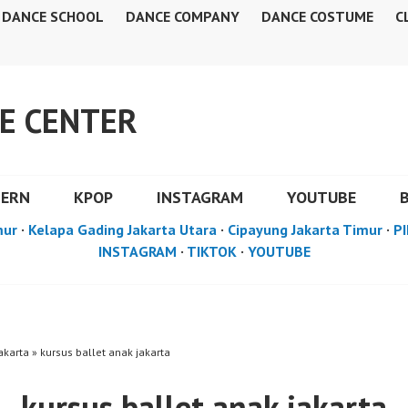
DANCE SCHOOL
DANCE COMPANY
DANCE COSTUME
C
E CENTER
DERN
KPOP
INSTAGRAM
YOUTUBE
mur
·
Kelapa Gading Jakarta Utara
·
Cipayung Jakarta Timur
·
PI
INSTAGRAM
·
TIKTOK
·
YOUTUBE
akarta » kursus ballet anak jakarta
kursus ballet anak jakarta