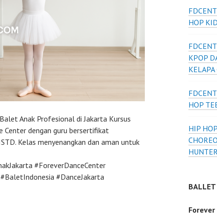
FDCENT
HOP KI
FDCENT
KPOP D
KELAPA
FDCENT
HOP TE
Balet Anak Profesional di Jakarta Kursus
HIP HOP
e Center dengan guru bersertifikat
CHOREO
 ISTD. Kelas menyenangkan dan aman untuk
HUNTER
nakJakarta #ForeverDanceCenter
#BaletIndonesia #DanceJakarta
BALLET
Forever