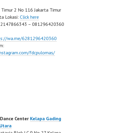
Timur 2 No 116 Jakarta Timur
ta Lokasi:
Click here
02147866343 – 081296420360
ps://wa.me/6281296420360
m:
/instagram.com/fdcpulomas/
 Dance Center
Kelapa Gading
 Utara
atavia Blok LC 9 No 27 Kelapa