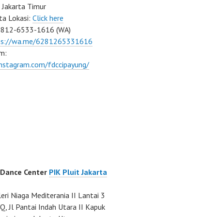
 Jakarta Timur
ta Lokasi:
Click here
0812-6533-1616 (WA)
ps://wa.me/6281265331616
m:
instagram.com/fdccipayung/
 Dance Center
PIK Pluit Jakarta
eri Niaga Mediterania II Lantai 3
Q, Jl Pantai Indah Utara II Kapuk