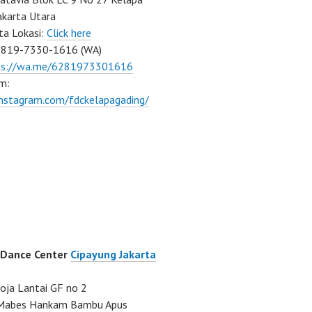
akarta Utara
ta Lokasi:
Click here
0819-7330-1616 (WA)
ps://wa.me/6281973301616
m:
instagram.com/fdckelapagading/
 Dance Center
Cipayung Jakarta
ja Lantai GF no 2
a Mabes Hankam Bambu Apus