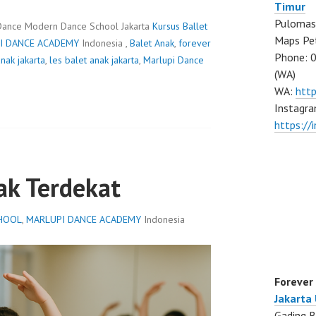
Timur
Pulomas 
Dance Modern Dance School Jakarta
Kursus Ballet
Maps Pe
I DANCE ACADEMY
Indonesia ,
Balet Anak
,
forever
Phone: 
anak jakarta
,
les balet anak jakarta
,
Marlupi Dance
(WA)
WA:
htt
Instagra
https:/
ak Terdekat
HOOL
,
MARLUPI DANCE ACADEMY
Indonesia
Forever
Jakarta
Gading B