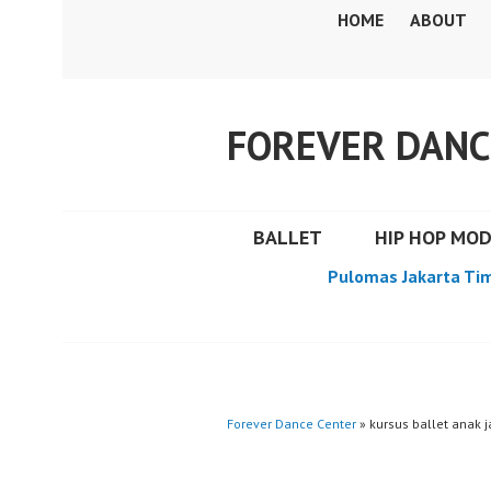
Skip
HOME
ABOUT
to
content
FOREVER DANC
BALLET
HIP HOP MO
Pulomas Jakarta Ti
Forever Dance Center
» kursus ballet anak j