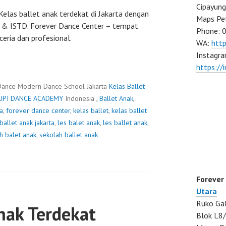
Cipayung
Kelas ballet anak terdekat di Jakarta dengan
Maps Pe
AD & ISTD. Forever Dance Center – tempat
Phone: 
ceria dan profesional.
WA:
htt
Instagra
https://
Dance Modern Dance School Jakarta
Kelas Ballet
UPI DANCE ACADEMY
Indonesia ,
Ballet Anak
,
ta
,
forever dance center
,
kelas ballet
,
kelas ballet
ballet anak jakarta
,
les balet anak
,
les ballet anak
,
h balet anak
,
sekolah ballet anak
Forever
Utara
Ruko Gal
nak Terdekat
Blok L8/