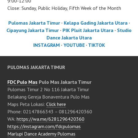
9:00-12:00
Close: Sunday, Public Holiday, Fifth Week of the Month
Pulomas Jakarta Timur
·
Kelapa Gading Jakarta Utara
·
Cipayung Jakarta Timur
·
PIK Pluit Jakarta Utara
·
Studio
Dance Jakarta Utara
INSTAGRAM
·
YOUTUBE
·
TIKTOK
PULOMAS JAKARTA TIMUR
FDC Pulo Mas
Pulo Mas Jakarta Timur
Pulomas Timur 2 No 116 Jakarta Timur
Belakang Gereja Bonaventura Pulo Mas
Maps Peta Lokasi:
Click here
Phone: 02147866343 – 081296420360
WA:
https://wa.me/6281296420360
https://instagram.com/fdcpulomas
Marlupi Dance Academy Pulomas