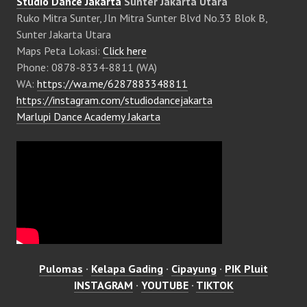
Studio Dance Jakarta
Sunter Jakarta Utara
Ruko Mitra Sunter, Jln Mitra Sunter Blvd No.33 Blok B,
Sunter Jakarta Utara
Maps Peta Lokasi:
Click here
Phone: 0878-8334-8811 (WA)
WA:
https://wa.me/6287883348811
https://instagram.com/studiodancejakarta
Marlupi Dance Academy Jakarta
Pulomas
·
Kelapa Gading
·
Cipayung
·
PIK Pluit
INSTAGRAM
·
YOUTUBE
·
TIKTOK