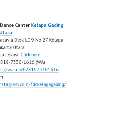
 Dance Center
Kelapa Gading
 Utara
atavia Blok LC 9 No 27 Kelapa
akarta Utara
ta Lokasi:
Click here
0819-7330-1616 (WA)
ps://wa.me/6281973301616
m:
instagram.com/fdckelapagading/