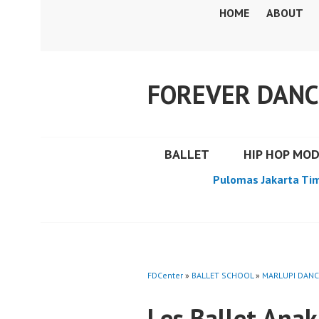
Skip
HOME
ABOUT
to
content
FOREVER DANC
BALLET
HIP HOP MO
Pulomas Jakarta Ti
FDCenter
»
BALLET SCHOOL
»
MARLUPI DANC
Les Ballet Anak