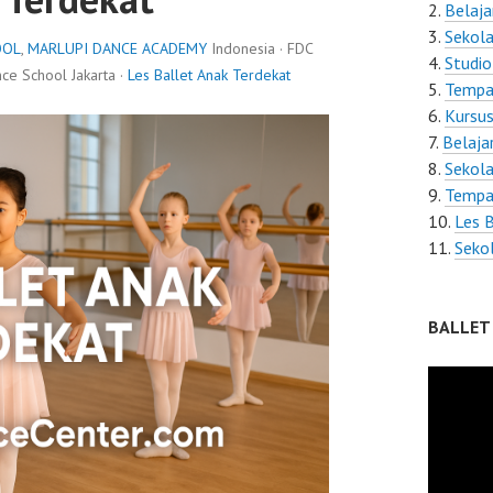
Belaja
Sekola
OOL
,
MARLUPI DANCE ACADEMY
Indonesia · FDC
Studio
e School Jakarta ·
Les Ballet Anak Terdekat
Tempat
Kursus
Belaja
Sekola
Tempat
Les B
Seko
BALLET