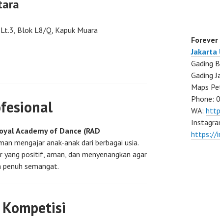
tara
 Lt.3, Blok L8/Q, Kapuk Muara
Forever
Jakarta
Gading B
Gading J
Maps Pe
Phone: 
fesional
WA:
htt
Instagra
oyal Academy of Dance (RAD
https://
man mengajar anak-anak dari berbagai usia.
r yang positif, aman, dan menyenangkan agar
n penuh semangat.
 Kompetisi