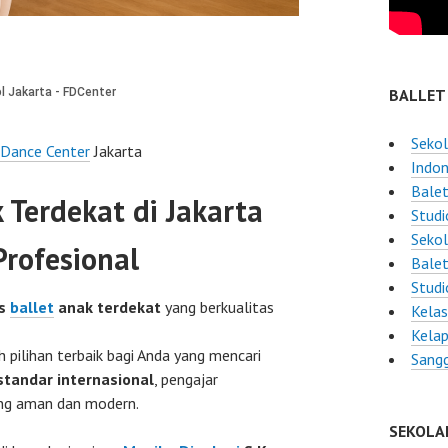
BALLET
Sekol
 Dance Center
Jakarta
Indon
Balet
 Terdekat di Jakarta
Studi
Sekol
rofesional
Balet
Studi
es
ballet
anak terdekat
yang berkualitas
Kelas
Kelap
 pilihan terbaik bagi Anda yang mencari
Sangg
standar internasional
, pengajar
ng aman dan modern.
SEKOLA