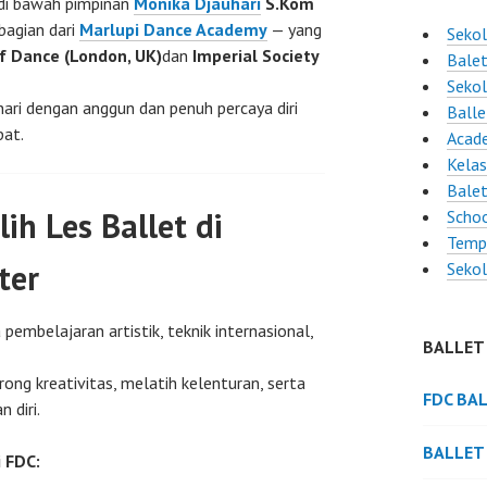
 di bawah pimpinan
Monika Djauhari
S.Kom
bagian dari
Marlupi Dance Academy
— yang
Sekol
f Dance (London, UK)
dan
Imperial Society
Balet
Sekol
ari dengan anggun dan penuh percaya diri
Ball
pat.
Acad
Kelas
Bale
h Les Ballet di
Schoo
Temp
ter
Sekol
embelajaran artistik, teknik internasional,
BALLET
ong kreativitas, melatih kelenturan, serta
FDC BA
 diri.
BALLET
 FDC: