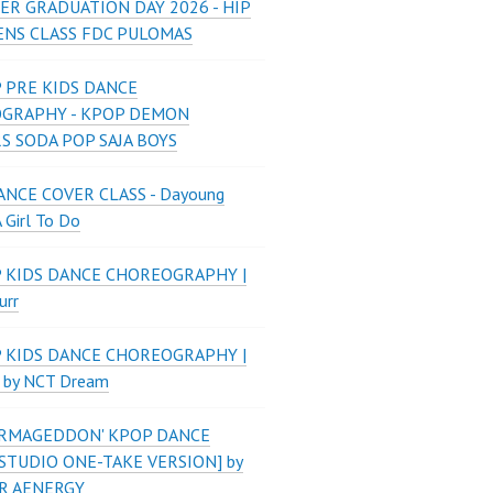
ER GRADUATION DAY 2026 - HIP
ENS CLASS FDC PULOMAS
 PRE KIDS DANCE
GRAPHY - KPOP DEMON
S SODA POP SAJA BOYS
NCE COVER CLASS - Dayoung
A Girl To Do
P KIDS DANCE CHOREOGRAPHY |
urr
P KIDS DANCE CHOREOGRAPHY |
 by NCT Dream
'ARMAGEDDON' KPOP DANCE
STUDIO ONE-TAKE VERSION] by
R AENERGY