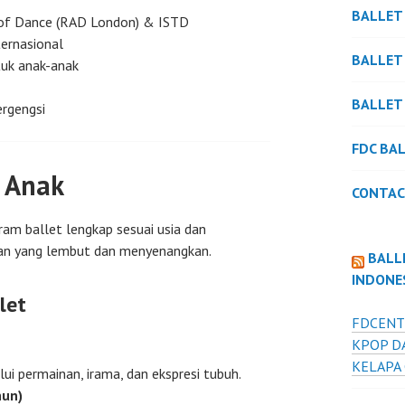
BALLET
 of Dance (RAD London) & ISTD
ternasional
BALLET
tuk anak-anak
BALLET
ergengsi
FDC BA
 Anak
CONTAC
ram ballet lengkap sesuai usia dan
an yang lembut dan menyenangkan.
BALL
INDONE
let
FDCENT
KPOP D
KELAPA
ui permainan, irama, dan ekspresi tubuh.
hun)