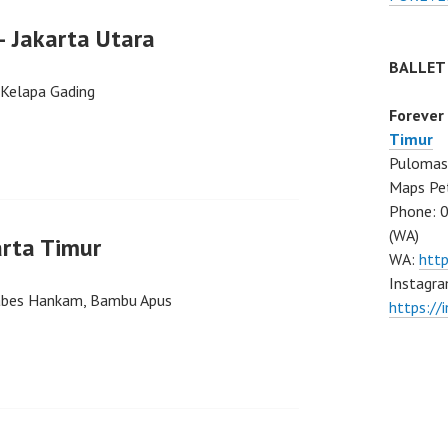
 Jakarta Utara
BALLET
 Kelapa Gading
Forever
Timur
Pulomas 
Maps Pe
Phone: 
(WA)
arta Timur
WA:
htt
Instagra
Mabes Hankam, Bambu Apus
https:/