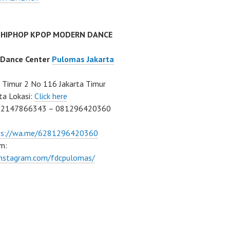
 HIPHOP KPOP MODERN DANCE
 Dance Center
Pulomas Jakarta
Timur 2 No 116 Jakarta Timur
ta Lokasi:
Click here
02147866343 – 081296420360
ps://wa.me/6281296420360
m:
/instagram.com/fdcpulomas/