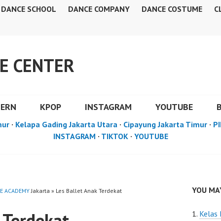
DANCE SCHOOL
DANCE COMPANY
DANCE COSTUME
C
E CENTER
DERN
KPOP
INSTAGRAM
YOUTUBE
mur
·
Kelapa Gading Jakarta Utara
·
Cipayung Jakarta Timur
·
PI
INSTAGRAM
·
TIKTOK
·
YOUTUBE
YOU MAY
E ACADEMY
Jakarta » Les Ballet Anak Terdekat
 Terdekat
Kelas 