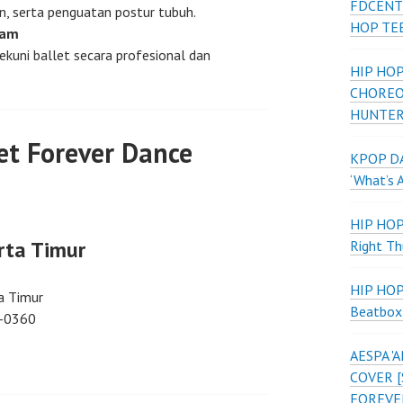
FDCENT
n, serta penguatan postur tubuh.
HOP TE
ram
kuni ballet secara profesional dan
HIP HOP
CHOREO
HUNTER
et Forever Dance
KPOP DA
‘What’s 
HIP HO
rta Timur
Right Th
HIP HO
a Timur
Beatbox
-0360
AESPA 
COVER [
FOREVE