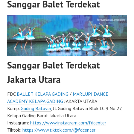
Sanggar Balet Terdekat
Sanggar Balet Terdekat
Jakarta Utara
FDC
BALLET KELAPA GADING
/
MARLUPI DANCE
ACADEMY KELAPA GADING
JAKARTA UTARA
Komp.
Gading Batavia
, Jl. Gading Batavia Blok LC 9 No 27,
Kelapa Gading Barat Jakarta Utara
Instagram:
https://www.instagram.com/fdcenter
Tiktok:
https://www.tiktok.com/@fdcenter