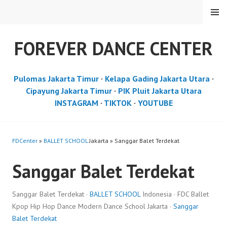
Skip
MENU
to
content
FOREVER DANCE CENTER
Pulomas Jakarta Timur
·
Kelapa Gading Jakarta Utara
·
Cipayung Jakarta Timur
·
PIK Pluit Jakarta Utara
INSTAGRAM
·
TIKTOK
·
YOUTUBE
FDCenter
»
BALLET SCHOOL
Jakarta » Sanggar Balet Terdekat
Sanggar Balet Terdekat
Sanggar Balet Terdekat ·
BALLET SCHOOL
Indonesia · FDC Ballet
Kpop Hip Hop Dance Modern Dance School Jakarta ·
Sanggar
Balet Terdekat