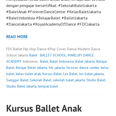
dengan pengajar bersertifikat. #SekolahBaletJakarta
#BaletAnak #ForeverDanceCenter #KelasBaletJakarta
#BaletIndonesia #BelajarBalet #BalletJakarta
#DanceJakarta #RoyalAcademyOfDance #FDCJakarta
READ MORE
FDC Ballet Hip Hop Dance KPop Cover Dance Modern Dance
School Jakarta
Balet
·
BALLET SCHOOL
,
MARLUPI DANCE
ACADEMY
Indonesia ,
Balet
,
Balet Indonesia
,
Balet Jakarta
,
Belajar
Balet
,
Belajar Balet Jakarta
,
fdc jakarta
,
forever dance center
,
kelas
balet
,
kelas balet anak
,
Kursus Balet
,
Les Balet
,
les balet jakarta
,
Sanggar Balet
,
Sekolah Balet
,
sekolah balet jakarta
,
Studio Balet
,
Studio Balet Jakarta
,
tempat balet
Kursus Ballet Anak