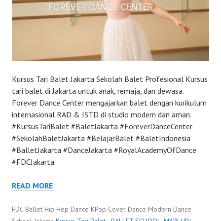
Kursus Tari Balet Jakarta Sekolah Balet Profesional Kursus
tari balet di Jakarta untuk anak, remaja, dan dewasa.
Forever Dance Center mengajarkan balet dengan kurikulum
internasional RAD & ISTD di studio modern dan aman.
#KursusTariBalet #BaletJakarta #ForeverDanceCenter
#SekolahBaletJakarta #BelajarBalet #BaletIndonesia
#BalletJakarta #DanceJakarta #RoyalAcademyOfDance
#FDCJakarta
READ MORE
FDC Ballet Hip Hop Dance KPop Cover Dance Modern Dance
School Jakarta
Kursus Tari Balet
·
BALLET SCHOOL
,
MARLUPI