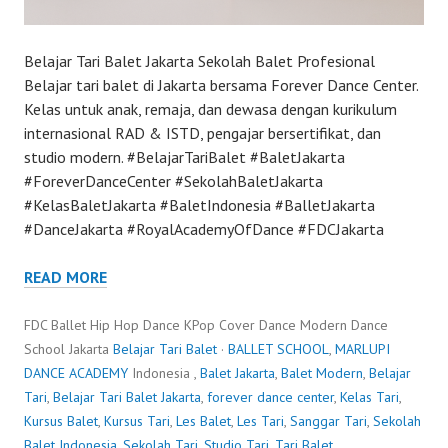
Belajar Tari Balet Jakarta Sekolah Balet Profesional
Belajar tari balet di Jakarta bersama Forever Dance Center.
Kelas untuk anak, remaja, dan dewasa dengan kurikulum
internasional RAD & ISTD, pengajar bersertifikat, dan
studio modern. #BelajarTariBalet #BaletJakarta
#ForeverDanceCenter #SekolahBaletJakarta
#KelasBaletJakarta #BaletIndonesia #BalletJakarta
#DanceJakarta #RoyalAcademyOfDance #FDCJakarta
READ MORE
FDC Ballet Hip Hop Dance KPop Cover Dance Modern Dance
School Jakarta
Belajar Tari Balet
·
BALLET SCHOOL
,
MARLUPI
DANCE ACADEMY
Indonesia ,
Balet Jakarta
,
Balet Modern
,
Belajar
Tari
,
Belajar Tari Balet Jakarta
,
forever dance center
,
Kelas Tari
,
Kursus Balet
,
Kursus Tari
,
Les Balet
,
Les Tari
,
Sanggar Tari
,
Sekolah
Balet Indonesia
,
Sekolah Tari
,
Studio Tari
,
Tari Balet