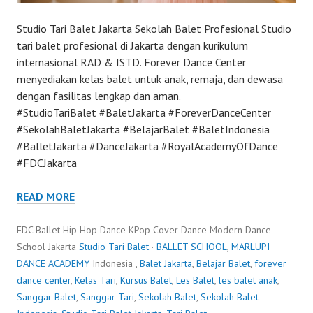
Studio Tari Balet Jakarta Sekolah Balet Profesional Studio
tari balet profesional di Jakarta dengan kurikulum
internasional RAD & ISTD. Forever Dance Center
menyediakan kelas balet untuk anak, remaja, dan dewasa
dengan fasilitas lengkap dan aman.
#StudioTariBalet #BaletJakarta #ForeverDanceCenter
#SekolahBaletJakarta #BelajarBalet #BaletIndonesia
#BalletJakarta #DanceJakarta #RoyalAcademyOfDance
#FDCJakarta
READ MORE
FDC Ballet Hip Hop Dance KPop Cover Dance Modern Dance
School Jakarta
Studio Tari Balet
·
BALLET SCHOOL
,
MARLUPI
DANCE ACADEMY
Indonesia ,
Balet Jakarta
,
Belajar Balet
,
forever
dance center
,
Kelas Tari
,
Kursus Balet
,
Les Balet
,
les balet anak
,
Sanggar Balet
,
Sanggar Tari
,
Sekolah Balet
,
Sekolah Balet