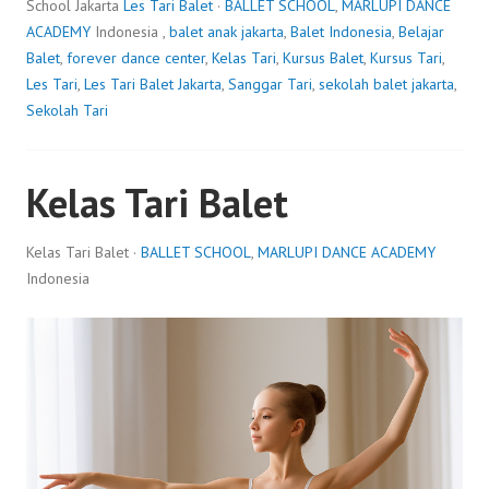
School Jakarta
Les Tari Balet
·
BALLET SCHOOL
,
MARLUPI DANCE
ACADEMY
Indonesia ,
balet anak jakarta
,
Balet Indonesia
,
Belajar
Balet
,
forever dance center
,
Kelas Tari
,
Kursus Balet
,
Kursus Tari
,
Les Tari
,
Les Tari Balet Jakarta
,
Sanggar Tari
,
sekolah balet jakarta
,
Sekolah Tari
Kelas Tari Balet
Kelas Tari Balet ·
BALLET SCHOOL
,
MARLUPI DANCE ACADEMY
Indonesia