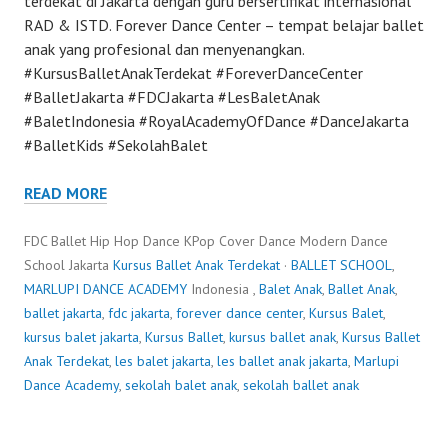
terdekat di Jakarta dengan guru bersertifikat internasional
RAD & ISTD. Forever Dance Center – tempat belajar ballet
anak yang profesional dan menyenangkan.
#KursusBalletAnakTerdekat #ForeverDanceCenter
#BalletJakarta #FDCJakarta #LesBaletAnak
#BaletIndonesia #RoyalAcademyOfDance #DanceJakarta
#BalletKids #SekolahBalet
READ MORE
FDC Ballet Hip Hop Dance KPop Cover Dance Modern Dance
School Jakarta
Kursus Ballet Anak Terdekat
·
BALLET SCHOOL
,
MARLUPI DANCE ACADEMY
Indonesia ,
Balet Anak
,
Ballet Anak
,
ballet jakarta
,
fdc jakarta
,
forever dance center
,
Kursus Balet
,
kursus balet jakarta
,
Kursus Ballet
,
kursus ballet anak
,
Kursus Ballet
Anak Terdekat
,
les balet jakarta
,
les ballet anak jakarta
,
Marlupi
Dance Academy
,
sekolah balet anak
,
sekolah ballet anak