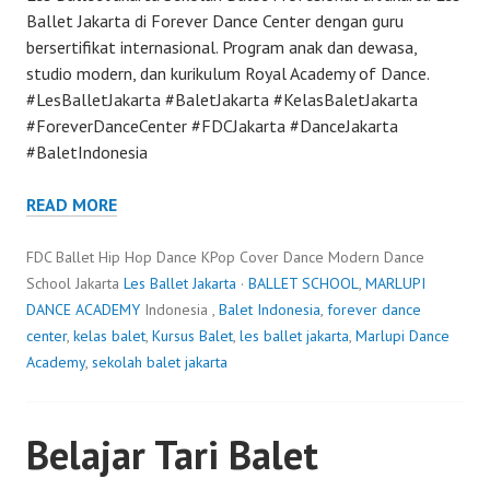
Ballet Jakarta di Forever Dance Center dengan guru
bersertifikat internasional. Program anak dan dewasa,
studio modern, dan kurikulum Royal Academy of Dance.
#LesBalletJakarta #BaletJakarta #KelasBaletJakarta
#ForeverDanceCenter #FDCJakarta #DanceJakarta
#BaletIndonesia
READ MORE
FDC Ballet Hip Hop Dance KPop Cover Dance Modern Dance
School Jakarta
Les Ballet Jakarta
·
BALLET SCHOOL
,
MARLUPI
DANCE ACADEMY
Indonesia ,
Balet Indonesia
,
forever dance
center
,
kelas balet
,
Kursus Balet
,
les ballet jakarta
,
Marlupi Dance
Academy
,
sekolah balet jakarta
Belajar Tari Balet