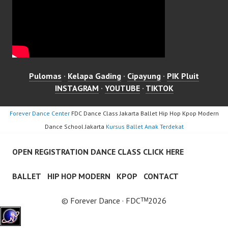
Pulomas
·
Kelapa Gading
·
Cipayung
·
PIK Pluit
INSTAGRAM
·
YOUTUBE
·
TIKTOK
Forever Dance Center
FDC Dance Class Jakarta Ballet Hip Hop Kpop Modern
Dance School Jakarta
Kursus Ballet Anak Terdekat
OPEN REGISTRATION DANCE CLASS CLICK HERE
BALLET
HIP HOP MODERN
KPOP
CONTACT
© Forever Dance · FDCᵀᴹ2026