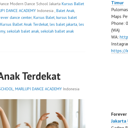
Timur
Dance Modern Dance School Jakarta
Kursus Ballet
Pulomas 
UPI DANCE ACADEMY
Indonesia ,
Balet Anak
,
Maps Pe
rever dance center
,
Kursus Balet
,
kursus balet
Phone: 
,
Kursus Ballet Anak Terdekat
,
les balet jakarta
,
les
(WA)
emy
,
sekolah balet anak
,
sekolah ballet anak
WA:
htt
Instagra
https:/
 Anak Terdekat
 SCHOOL
,
MARLUPI DANCE ACADEMY
Indonesia
Forever
Jakarta
Gading B