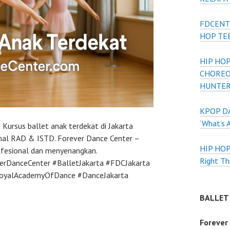
FDCENT
HOP TE
HIP HOP
CHOREO
HUNTER
KPOP DA
‘What’s 
 Kursus ballet anak terdekat di Jakarta
ional RAD & ISTD. Forever Dance Center –
HIP HO
ofesional dan menyenangkan.
Right Th
erDanceCenter #BalletJakarta #FDCJakarta
RoyalAcademyOfDance #DanceJakarta
BALLET
Forever