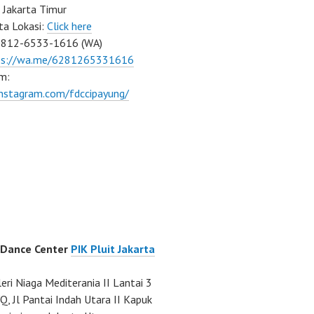
 Jakarta Timur
ta Lokasi:
Click here
0812-6533-1616 (WA)
ps://wa.me/6281265331616
m:
instagram.com/fdccipayung/
 Dance Center
PIK Pluit Jakarta
eri Niaga Mediterania II Lantai 3
Q, Jl Pantai Indah Utara II Kapuk