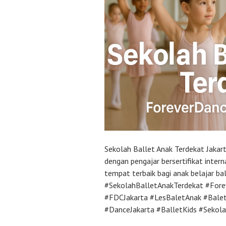
Sekolah Ballet Anak Terdekat Jakart
dengan pengajar bersertifikat inte
tempat terbaik bagi anak belajar b
#SekolahBalletAnakTerdekat #Fore
#FDCJakarta #LesBaletAnak #Bale
#DanceJakarta #BalletKids #Sekol