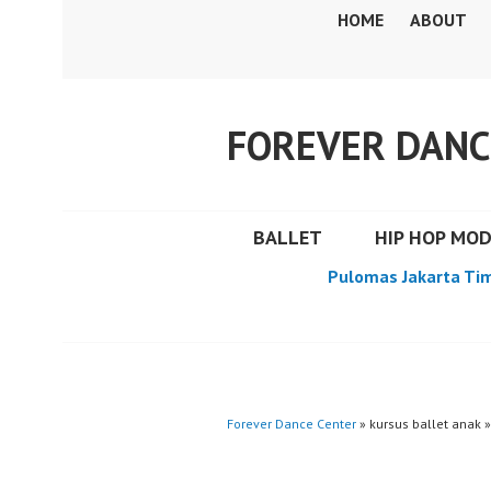
Skip
HOME
ABOUT
to
content
FOREVER DANC
BALLET
HIP HOP MO
Pulomas Jakarta Ti
Forever Dance Center
» kursus ballet anak »