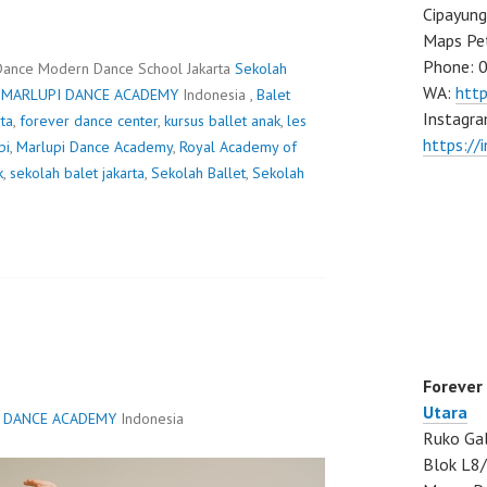
Cipayung
Maps Pe
Phone: 
Dance Modern Dance School Jakarta
Sekolah
WA:
htt
,
MARLUPI DANCE ACADEMY
Indonesia ,
Balet
Instagra
rta
,
forever dance center
,
kursus ballet anak
,
les
https://
pi
,
Marlupi Dance Academy
,
Royal Academy of
k
,
sekolah balet jakarta
,
Sekolah Ballet
,
Sekolah
Forever
Utara
 DANCE ACADEMY
Indonesia
Ruko Gal
Blok L8/