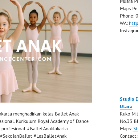
Muara Pe
Maps Pe
Phone: 
WA:
htt
Instagr
Studio 
Utara
akarta menghadirkan kelas Ballet Anak
Ruko Mit
nasional. Kurikulum Royal Academy of Dance
No.33 Bl
profesional. #BalletAnakJakarta
Maps:
St
#SekolahBallet #LesBalletAnak
Contact