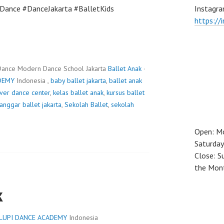
Dance #DanceJakarta #BalletKids
Instagra
https://
Dance Modern Dance School Jakarta
Ballet Anak
·
DEMY
Indonesia ,
baby ballet jakarta
,
ballet anak
ver dance center
,
kelas ballet anak
,
kursus ballet
anggar ballet jakarta
,
Sekolah Ballet
,
sekolah
Open: M
Saturday
Close: S
the Mon
k
LUPI DANCE ACADEMY
Indonesia