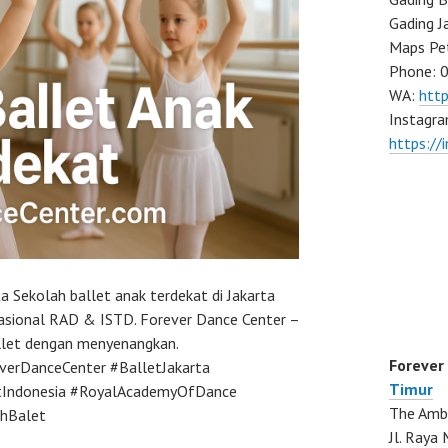
Gading J
Maps Pe
Phone: 
WA:
htt
Instagra
https://
a Sekolah ballet anak terdekat di Jakarta
rnasional RAD & ISTD. Forever Dance Center –
allet dengan menyenangkan.
Forever
verDanceCenter #BalletJakarta
Timur
tIndonesia #RoyalAcademyOfDance
The Ambo
ahBalet
Jl. Ray