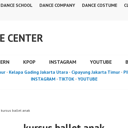
DANCE SCHOOL
DANCE COMPANY
DANCE COSTUME
C
E CENTER
DERN
KPOP
INSTAGRAM
YOUTUBE
mur
·
Kelapa Gading Jakarta Utara
·
Cipayung Jakarta Timur
·
PI
INSTAGRAM
·
TIKTOK
·
YOUTUBE
 kursus ballet anak
kursus ballet anak