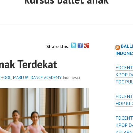
BALL
Share this:
INDONE
Anak Terdekat
FDCENT
KPOP D
CHOOL
,
MARLUPI DANCE ACADEMY
Indonesia
FDC PU
FDCENT
HOP KI
FDCENT
KPOP D
KELAPA