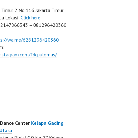
Timur 2 No 116 Jakarta Timur
ta Lokasi:
Click here
02147866343 – 081296420360
ps://wa.me/6281296420360
m:
/instagram.com/fdcpulomas/
 Dance Center
Kelapa Gading
 Utara
atavia Blok LC 9 No 27 Kelapa