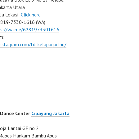
akarta Utara
ta Lokasi:
Click here
0819-7330-1616 (WA)
ps://wa.me/6281973301616
m:
instagram.com/fdckelapagading/
 Dance Center
Cipayung Jakarta
ja Lantai GF no 2
a Mabes Hankam Bambu Apus